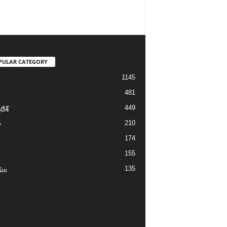
PULAR CATEGORY
1145
481
449
దేశ్
210
ా
174
155
135
యం