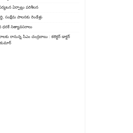
పర్యటన ఏర్పాట్లు పరిశీలన
్ది, సంక్షేమ పాలనకు రెండేళ్లు
వ ధరకే నిత్యావసరాలు
ాలకు రానున్న సిఎం చంద్రబాబు : కలెక్టర్ డాక్టర్
 కుమార్