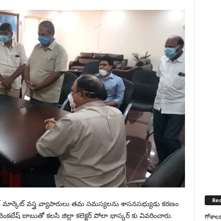
Rec
ాత్ మార్కెట్ వస్త్ర వ్యాపారులు తమ సమస్యలను శాసనసభ్యుడు కరణం
ష్ బాబుతో కలసి జిల్లా కలెక్టర్ పోలా భాస్కర్ కు వివరించారు.
గోశాల