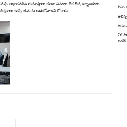
 తమపై ఆధారపడిన గుమాస్తాలు కూడా పనులు లేక తీవ్ర ఇబ్బందులు
సిఎం 
ార్గదర్శకాలు ఇచ్చి తమను ఆదుకోవాలని కోరారు.
అభివృద
తక్కు
7న చీర
వినోద్