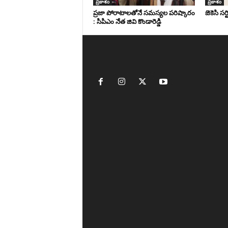
ప్రకాశం
ప్రకాశం
ప్రజా పోరాటాలతోనే సమస్యల పరిష్కారం
జెకెసి సర్
: సిపిఎం నేత జివి కొండారెడ్డి