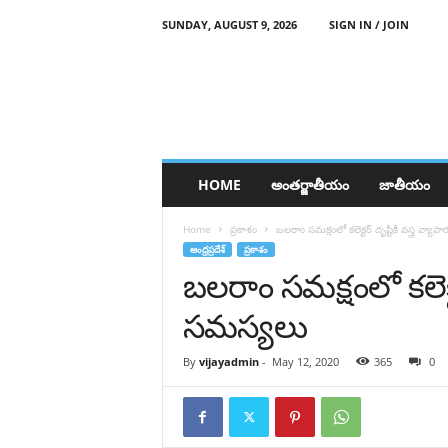
SUNDAY, AUGUST 9, 2026
SIGN IN / JOIN
HOME
అంతర్జాతీయం
జాతీయం
Home
ప్రకాశం
బలరాం సమక్షంలో కలెక్టర్ దృష్టికి వస్త్ర వ్య
ఆంధ్రప్రదేశ్
ప్రకాశం
బలరాం సమక్షంలో కలెక్టర
సమస్యలు
By
vijayadmin
-
May 12, 2020
365
0