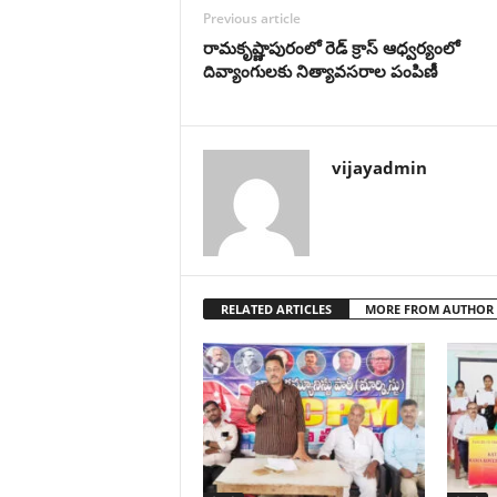
Previous article
రామకృష్ణాపురంలో రెడ్ క్రాస్ ఆధ్వర్యంలో
దివ్యాంగులకు నిత్యావసరాల పంపిణీ
vijayadmin
RELATED ARTICLES
MORE FROM AUTHOR