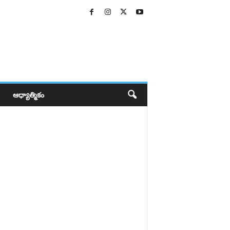
ఆధ్యాత్మికం