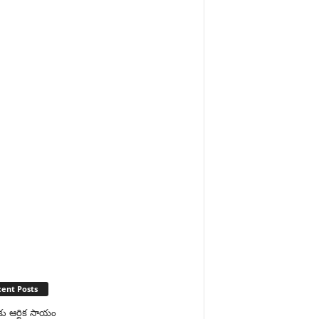
ent Posts
కు ఆర్థిక సాయం