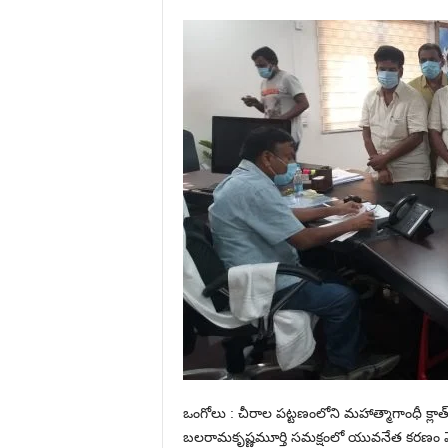
ఒంగోలు : చీరాల పట్టణంలోని మహాత్మాగాంధీ క్ల
బలరామకృష్ణమూర్తి సమక్షంలో యువనేత కరణం వెంకటే