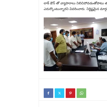
లాక్ డౌన్ తో వ్యాపారాలు నిలిచిపోవడంతోపాటు
ఎదుర్కొంటున్నారని వివరించారు. నిర్దిష్టమైన మ