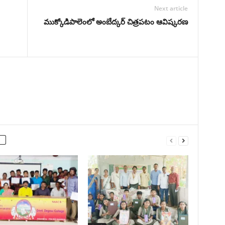
Next article
ముక్కోడిపాలెంలో అంబేద్కర్ చిత్రపటం ఆవిష్కరణ