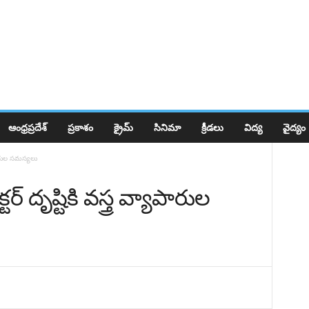
ఆంధ్రప్రదేశ్
ప్రకాశం
క్రైమ్
సినిమా
క్రీడలు
విద్య
వైద్యం
ాపారుల సమస్యలు
్ దృష్టికి వస్త్ర వ్యాపారుల