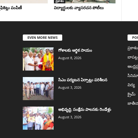
ప్రకాశం
టిఫికెట్లు పంపిణీ
విద్యార్ధులకు వ్యాసరచన పోటీలు
EVEN MORE NEWS
PO
ప్రకాశం
గోశాలకు ఆర్థిక సాయం
బాపట్ల
August 8, 2026
ఆంధ్రప్ర
సినిమ
సిఎం పర్యటన ఏర్పాట్లు పరిశీలన
విద్య
August 3, 2026
క్రైమ్
జాతీ
అభివృద్ది, సంక్షేమ పాలనకు రెండేళ్లు
August 3, 2026