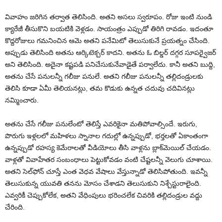
వివాహం జరిగిన తర్వాత తెలిసింది. అతని అసలు స్వరూపం. రోజు ఇంటి నుండి
క్యారేజీ తీసుకొని బయటికి వెళ్లడం. సాయంత్రం ఎప్పుడో తిరిగి రావడం. ఇదంతూ
కొద్దరోజులు గమనించిన ఆమె అతని పనేమిటో తెలుసుకునే ప్రయత్నం చేసింది.
అప్పుడు తెలిసింది అతను ఆర్కిటెక్చర్‌ కాదని. అతను ఓ బిల్డర్‌ దగ్గర సూపర్వైజర్‌
అని తెలిసింది. అదైనా కష్టపడి పనిచేసుకునేవాడైతే పర్వాలేదు. కానీ అతని బుద్ది,
అతను చేసే పనులన్నీ గలీజు పనులే. అతని గలీజు పనులన్నీ తల్లిదండ్రులకు
తెలిసి కూడా ఏమీ తెలియనట్లు, తమ కొడుకు ఉన్నత చదువు చదివినట్లు
నమ్మించారు.
అతను చేసే గలీజు పనులేంటో తెలిస్తే ఎవరికైనా మతిపోవాల్సిందే. ఇరుగు,
పొరుగు ఇళ్లలలో మహిళలు స్నానాల గదుల్లో ఉన్నప్పుడో, భర్తలతో ఏకాంతంగా
ఉన్నప్పుడో రహస్య కెమేరాలతో వీడియోలు తీసి వాళ్లను బ్లాక్‌మెయిల్‌ చేయడం.
వాళ్లతో వివాహేతర సంబంధాలు పెట్టుకోవడం వంటి చేష్టలన్నీ వెలుగు చూశాయి.
అతని సెల్‌ఫోన్‌ చూస్తే ఎంత వెధవ వేషాలు వేస్తున్నాడో తెలిసిపోతుంది. ఇవన్నీ
తెలుసుకున్న యువతి తనను మోసం చేశాడని తెలుసుకుని నిశ్చేస్టురాలైంది.
ఎవ్వరికీ చెప్పుకోలేక, అతని వేధింపులు భరించలేక చివరికి తల్లిదండ్రుల వద్దు
చేరింది.