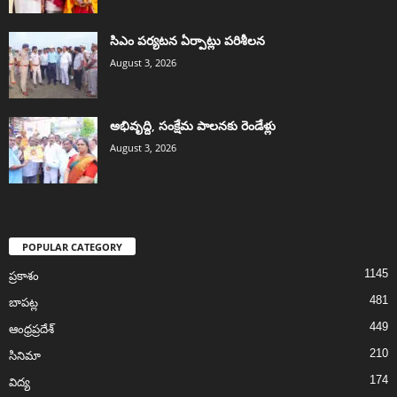
సిఎం పర్యటన ఏర్పాట్లు పరిశీలన
August 3, 2026
అభివృద్ది, సంక్షేమ పాలనకు రెండేళ్లు
August 3, 2026
POPULAR CATEGORY
1145
ప్రకాశం
481
బాపట్ల
449
ఆంధ్రప్రదేశ్
210
సినిమా
174
విద్య