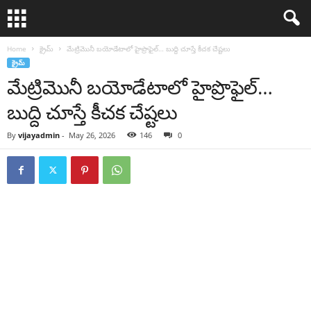
Home
క్రైమ్
మేట్రిమొనీ బయోడేటాలో హైప్రొఫైల్‌… బుద్ది చూస్తే కీచక చేష్టలు
క్రైమ్
మేట్రిమొనీ బయోడేటాలో హైప్రొఫైల్‌…
బుద్ది చూస్తే కీచక చేష్టలు
By
vijayadmin
-
May 26, 2026
146
0