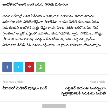
ఆందోళనలో అతని ఇంటి ఇరుగు పొరుగు మహిళలు
అతని సెల్‌ఫోన్లో ఎవరి వీడియోలు ఉన్నాయో తెలియదు. ఇరుగు పొరుగు
మహిళలు తమ వీడియోలేమైనా తీశాడేమో, బయట పెడితే కుటుంబం వీధిన
పడుతుందని ఆందోళన వ్యక్తం చేస్తున్నారు. విశాఖ నగరం అరిలోవ, పెదగదిలి
ప్రాంతంలో ఆ సైకో చేష్టలతో మహిళలు భయపడిపోతున్నారు. పోలీసులు జోక్యం
చేసుకుని ఆ యువకునిపై చర్యలు తీసుకోవాలని, అతని వద్ద ఉన్న ప్రవేటు
వీడియోలు డిలీట్‌ చేసి తమను రక్షించాలని ఆ ప్రాంత మహిళలు కోరుతున్నారు.
Previous article
Next article
చీరాలలో మెడికల్ షాపులు బంద్
ఎన్టిఆర్ జయంతి సందర్బంగా
వృద్దాశ్రమానికి సరుకులు పంపిణి