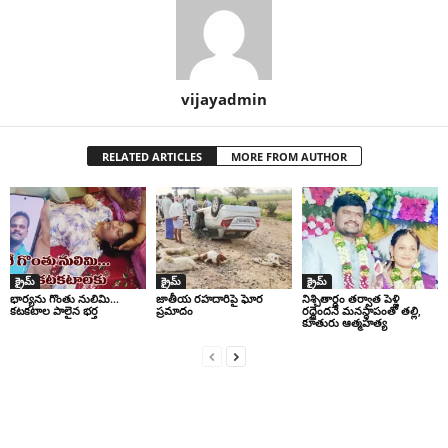
vijayadmin
RELATED ARTICLES
MORE FROM AUTHOR
క్రైమ్
క్రైమ్
క్రైమ్
భార్యను గొంతు నులిమి…
జాతీయ రహదారిపై ఘోర
నిశ్చితార్ధం తర్వాత పెళ్లి
కటకటాల పాలైన భర్త
ప్రమాదం
రద్దైందనే మనస్థాపంతో తల్లి,
కూతురు ఆత్మహత్య