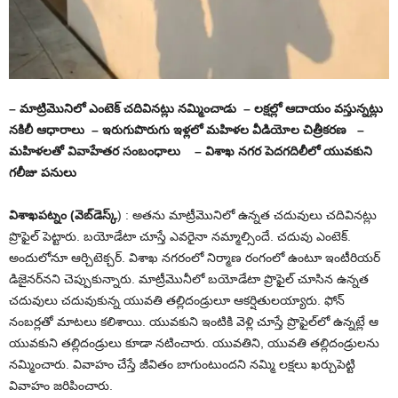
– మాట్రిమొనిలో ఎంటెక్‌ చదివినట్లు నమ్మించాడు – లక్షల్లో ఆదాయం వస్తున్నట్లు
నకిలీ ఆధారాలు – ఇరుగుపొరుగు ఇళ్లలో మహిళల వీడియోల చిత్రీకరణ
–
మహిళలతో వివాహేతర సంబంధాలు – విశాఖ నగర పెదగదిలీలో యువకుని
గలీజు పనులు
విశాఖపట్నం (వెబ్‌డెస్క్‌
) : అతను మాట్రీమొనిలో ఉన్నత చదువులు చదివినట్లు
ప్రొఫైల్‌ పెట్టారు. బయోడేటా చూస్తే ఎవరైనా నమ్మాల్సిందే. చదువు ఎంటెక్‌.
అందులోనూ ఆర్చిటెక్చర్‌. విశాఖ నగరంలో నిర్మాణ రంగంలో ఉంటూ ఇంటీరియర్‌
డిజైనర్‌నని చెప్పుకున్నారు. మాట్రీమొనీలో బయోడేటా ప్రొఫైల్‌ చూసిన ఉన్నత
చదువులు చదువుకున్న యువతి తల్లిదండ్రులూ ఆకర్షితులయ్యారు. ఫోన్‌
నంబర్లతో మాటలు కలిశాయి. యువకుని ఇంటికి వెళ్లి చూస్తే ప్రొఫైల్‌లో ఉన్నట్లే ఆ
యువకుని తల్లిదండ్రులు కూడా నటించారు. యువతిని, యువతి తల్లిదండ్రులను
నమ్మించారు. వివాహం చేస్తే జీవితం బాగుంటుందని నమ్మి లక్షలు ఖర్చుపెట్టి
వివాహం జరిపించారు.