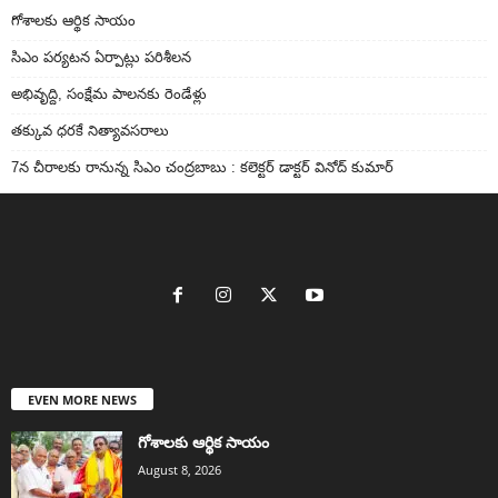
గోశాలకు ఆర్థిక సాయం
సిఎం పర్యటన ఏర్పాట్లు పరిశీలన
అభివృద్ది, సంక్షేమ పాలనకు రెండేళ్లు
తక్కువ ధరకే నిత్యావసరాలు
7న చీరాలకు రానున్న సిఎం చంద్రబాబు : కలెక్టర్ డాక్టర్ వినోద్ కుమార్
EVEN MORE NEWS
గోశాలకు ఆర్థిక సాయం
August 8, 2026