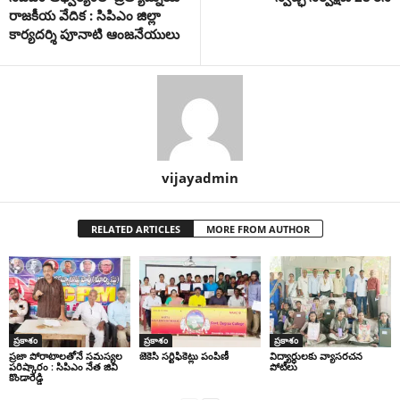
రాజ‌కీయ వేదిక : సిపిఎం జిల్లా
కార్య‌ద‌ర్శి పూనాటి ఆంజ‌నేయులు
vijayadmin
RELATED ARTICLES
MORE FROM AUTHOR
ప్రకాశం
ప్రకాశం
ప్రకాశం
ప్రజా పోరాటాలతోనే సమస్యల
జెకెసి సర్టిఫికెట్లు పంపిణీ
విద్యార్ధులకు వ్యాసరచన
పరిష్కారం : సిపిఎం నేత జివి
పోటీలు
కొండారెడ్డి