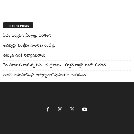
Recent Posts
సిఎం పర్యటన ఏర్పాట్లు పరిశీలన
అభివృద్ది, సంక్షేమ పాలనకు రెండేళ్లు
తక్కువ ధరకే నిత్యావసరాలు
7న చీరాలకు రానున్న సిఎం చంద్రబాబు : కలెక్టర్ డాక్టర్ వినోద్ కుమార్
వాకర్స్‌ అసోసియేషన్‌ ఆధ్వర్యంలో స్నేహితుల దినోత్సవం