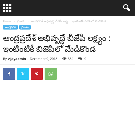
Home
ప్రకాశం
ఆంద్రప్రదేశ్ అభివృద్దే బీజేపీ లక్ష్యం : ఇంటింటికీ బిజెపిలో మేడికొండ‌
ఆంధ్రప్రదేశ్
ప్రకాశం
ఆంద్రప్రదేశ్ అభివృద్దే బీజేపీ లక్ష్యం :
ఇంటింటికీ బిజెపిలో మేడికొండ‌
By
vijayadmin
-
December 9, 2018
534
0