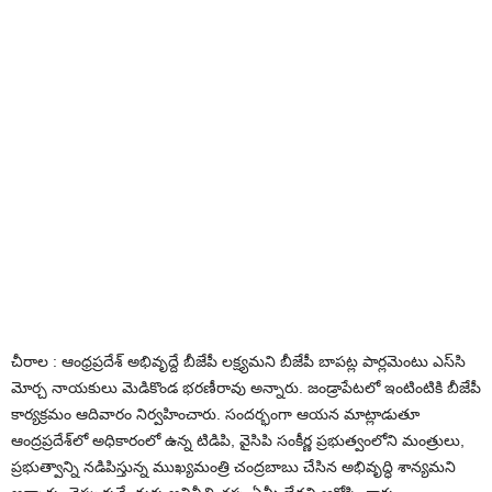
చీరాల : ఆంధ్రప్రదేశ్ అభివృద్దే బీజేపీ లక్ష్యమ‌ని బీజేపీ బాప‌ట్ల పార్ల‌మెంటు ఎస్‌సి
మోర్చ‌ నాయకులు మెడికొండ భరణీరావు అన్నారు. జండ్రాపేటలో ఇంటింటికి బీజేపీ
కార్యక్రమం ఆదివారం నిర్వహించారు. సందర్భంగా ఆయన మాట్లాడుతూ
ఆంద్రప్రదేశ్‌లో అధికారంలో ఉన్న టిడిపి, వైసిపి సంకీర్ణ ప్రభుత్వంలోని మంత్రులు,
ప్ర‌భుత్వాన్ని నడిపిస్తున్న ముఖ్య‌మంత్రి చంద్రబాబు చేసిన అభివృద్ధి శాన్యమ‌ని