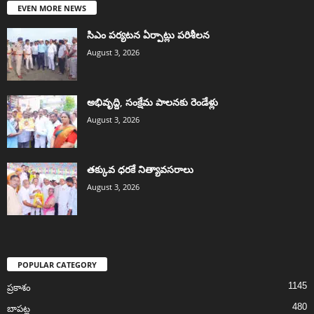
EVEN MORE NEWS
సిఎం పర్యటన ఏర్పాట్లు పరిశీలన
August 3, 2026
అభివృద్ది, సంక్షేమ పాలనకు రెండేళ్లు
August 3, 2026
తక్కువ ధరకే నిత్యావసరాలు
August 3, 2026
POPULAR CATEGORY
1145
ప్రకాశం
480
బాపట్ల