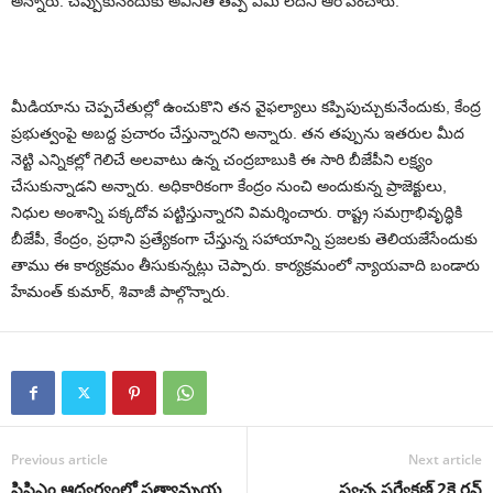
అన్నారు. చెప్పుకునేందుకు అవినీతి తప్ప ఏమీ లేదని ఆరోపించారు.
మీడియాను చెప్పచేతుల్లో ఉంచుకొని తన వైఫల్యాలు కప్పిపుచ్చుకునేందుకు, కేంద్ర
ప్రభుత్వంపై అబద్ద ప్రచారం చేస్తున్నారని అన్నారు. త‌న తప్పును ఇతరుల మీద
నెట్టి ఎన్నికల్లో గెలిచే అలవాటు ఉన్న చంద్రబాబుకి ఈ సారి బీజేపీని లక్ష్యం
చేసుకున్నాడని అన్నారు. అధికారికంగా కేంద్రం నుంచి అందుకున్న ప్రాజెక్టులు,
నిధుల అంశాన్ని పక్కదోవ పట్టిస్తున్నారని విమర్శించారు. రాష్ట్ర‌ సమగ్రాభివృద్ధికి
బీజేపీ, కేంద్రం, ప్రధాని ప్రత్యేకంగా చేస్తున్న సహాయాన్ని ప్రజలకు తెలియ‌జేసేందుకు
తాము ఈ కార్య‌క్ర‌మం తీసుకున్న‌ట్లు చెప్పారు. కార్యక్రమంలో న్యాయ‌వాది బండారు
హేమంత్ కుమార్, శివాజీ పాల్గొన్నారు.
Previous article
Next article
సిపిఎం ఆధ్వ‌ర్యంలో ప్ర‌త్యామ్న‌య
స్వ‌చ్ఛ స‌ర్వేక్ష‌ణ్ 2కె ర‌న్‌