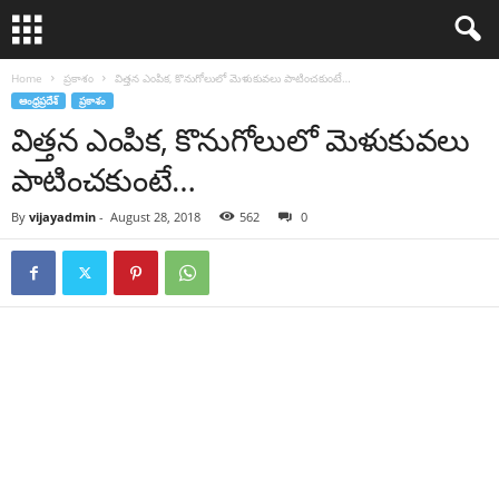
Home
ప్రకాశం
విత్త‌న ఎంపిక‌, కొనుగోలులో మెళుకువ‌లు పాటించ‌కుంటే…
ఆంధ్రప్రదేశ్
ప్రకాశం
విత్త‌న ఎంపిక‌, కొనుగోలులో మెళుకువ‌లు
పాటించ‌కుంటే…
By
vijayadmin
-
August 28, 2018
562
0