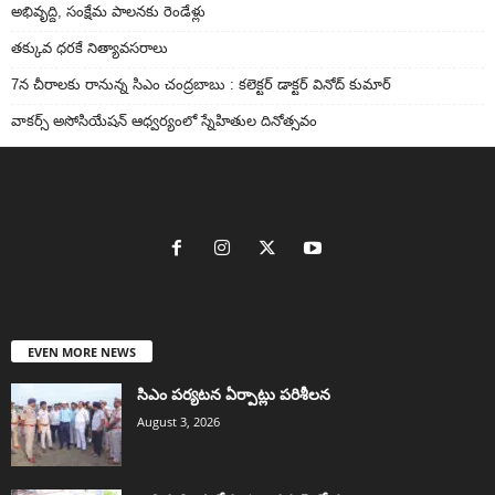
అభివృద్ది, సంక్షేమ పాలనకు రెండేళ్లు
తక్కువ ధరకే నిత్యావసరాలు
7న చీరాలకు రానున్న సిఎం చంద్రబాబు : కలెక్టర్ డాక్టర్ వినోద్ కుమార్
వాకర్స్‌ అసోసియేషన్‌ ఆధ్వర్యంలో స్నేహితుల దినోత్సవం
EVEN MORE NEWS
సిఎం పర్యటన ఏర్పాట్లు పరిశీలన
August 3, 2026