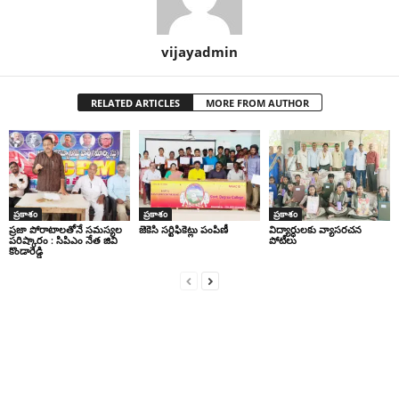
vijayadmin
RELATED ARTICLES
MORE FROM AUTHOR
ప్రకాశం
ప్రకాశం
ప్రకాశం
ప్రజా పోరాటాలతోనే సమస్యల
జెకెసి సర్టిఫికెట్లు పంపిణీ
విద్యార్ధులకు వ్యాసరచన
పరిష్కారం : సిపిఎం నేత జివి
పోటీలు
కొండారెడ్డి