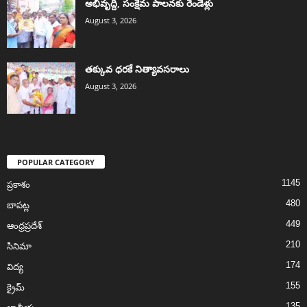
అభివృద్ది, సంక్షేమ పాలనకు రెండేళ్లు
August 3, 2026
తక్కువ ధరకే నిత్యావసరాలు
August 3, 2026
POPULAR CATEGORY
1145
ప్రకాశం
480
బాపట్ల
449
ఆంధ్రప్రదేశ్
210
సినిమా
174
విద్య
155
క్రైమ్
135