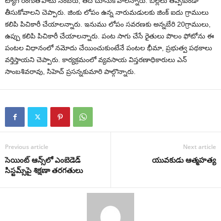
ట్యాగ్ రంగుతోపాటు నెంబ‌రు, తేదీ చూసుకోవాల‌న్నారు. బిల్ల‌లు త‌ప్ప‌కుండా
తీసుకోవాల‌ని చెప్పారు. జింకు లోపం ఉన్న నారుమ‌డుల‌కు జింక్ ఐదు గ్రాములు
క‌లిపి పిచికారీ చేయాల‌న్నారు. ఇనుము లోపం స‌వ‌ర‌ణ‌కు అన్న‌బేరి 20గ్రాములు,
ఉప్పు క‌లిపి పిచికారీ చేయాల‌న్నారు. పంట సాగు చేసే రైతులు పొలం ఫోటోను ఈ
పంట‌ల విధానంలో న‌మోదు చేయించుకుంటేనే పంట‌ల భీమా, ప్ర‌భుత్వ ప‌థ‌కాలు
వ‌ర్తిస్తాయ‌ని చెప్పారు. కార్య‌క్ర‌మంలో వ్య‌వ‌సాయ విస్త‌ర‌ణాధికారులు ఎన్
సాంబ‌శివ‌రావు, సిహెచ్ ప్ర‌స‌న్న‌కుమారి పాల్గొన్నారు.
Previous article
Next article
సెయింట్ ఆన్స్‌లో ఎంబెడెడ్
యువకుడు ఆత్మహత్య
సిస్ట‌మ్స్‌పై శిక్ష‌ణా త‌ర‌గ‌తులు