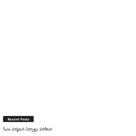
Recent Posts
సిఎం పర్యటన ఏర్పాట్లు పరిశీలన