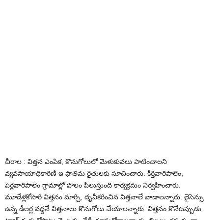
చీరాల : విత్త‌న ఎంపిక‌, కొనుగోలులో మెళుకువలు పాటించాల‌ని
వ్య‌వ‌సాయాధికారిణి ఇ ఫాతిమ రైతులకు సూచించారు. కీర్తివారిపాలెం,
పెర్ల‌వారిపాలెం గ్రామాల్లో పొలం పిలుస్తుంది కార్య‌క్ర‌మం నిర్వ‌హించారు.
మూడేళ్ల‌కోసారి విత్త‌నం మార్చి, దృవీక‌రించిన విత్త‌నాలే వాడాల‌న్నారు. లైసెన్సు
ఉన్న డీల‌ర్ల వ‌ద్ద‌నే విత్త‌నాలు కొనుగోలు చేయాల‌న్నారు. విత్త‌నం కొనేట‌ప్పుడు