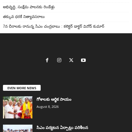
అభివృద్ది, సంక్షేమ పాలనకు రెండేళ్లు
తక్కువ ధరకే నిత్యావసరాలు
7న చీరాలకు రానున్న సిఎం చంద్రబాబు : కలెక్టర్ డాక్టర్ వినోద్ కుమార్
EVEN MORE NEWS
గోశాలకు ఆర్థిక సాయం
August 8, 2026
సిఎం పర్యటన ఏర్పాట్లు పరిశీలన