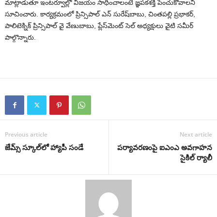
మాట్లాడుతూ ఇంటర్వూల్లో విజ‌యం సాధించాలంటే జ్ఞ‌ప‌క‌శ‌క్తి పెంచుకోవాల‌ని
సూచించారు. కార్య‌క్ర‌మంలో ప్రిన్సిపాల్ ఎన్ సురేష్‌బాబు, చింత‌ప‌ల్లి ప్ర‌భాక‌ర్‌,
పాలిటెక్నిక్ ప్రిన్సిపాల్ వై వేణుబాబు, ప్లేస్‌మెంట్ సెల్ అధ్య‌క్షులు వైటి స‌మీర్
పాల్గొన్నారు.
Previous article
Next article
జేమ్స్ స్కూల్‌లో హ్యాపీ సండే
ప‌ర్యావ‌ర‌ణంపై ఐఎంఎ అవ‌గాహ‌న
సైకిల్ ర్యాలీ