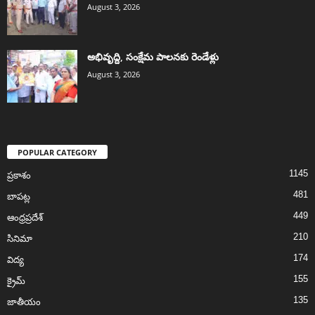
August 3, 2026
అభివృద్ది, సంక్షేమ పాలనకు రెండేళ్లు
August 3, 2026
POPULAR CATEGORY
1145
ప్రకాశం
481
బాపట్ల
449
ఆంధ్రప్రదేశ్
210
సినిమా
174
విద్య
155
క్రైమ్
135
జాతీయం