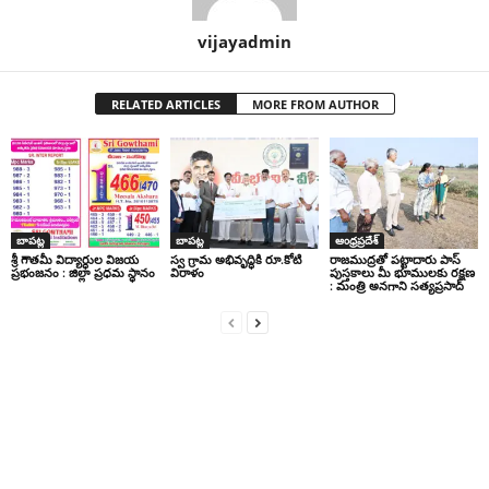
vijayadmin
RELATED ARTICLES
MORE FROM AUTHOR
బాపట్ల
బాపట్ల
ఆంధ్రప్రదేశ్
శ్రీ గౌతమీ విద్యార్ధుల విజయ
స్వ గ్రామ అభివృద్ధికి రూ.కోటి
రాజముద్రతో పట్టాదారు పాస్
ప్రభంజనం : జిల్లా ప్రధమ స్థానం
విరాళం
పుస్తకాలు మీ భూములకు రక్షణ
: మంత్రి అనగాని సత్యప్రసాద్