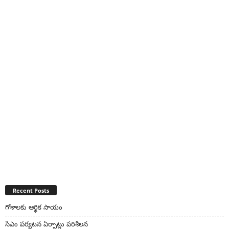
Recent Posts
గోశాలకు ఆర్థిక సాయం
సిఎం పర్యటన ఏర్పాట్లు పరిశీలన