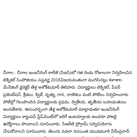
చీరాల : చీరాల‌ ఇంజ‌నీరింగ్ కాలేజీ (సిఇసి)లో గ‌త రెండు రోజులుగా నిర్వ‌హించిన
టెక్నిక‌ల్ సింపోజియం స‌ప్త‌వ‌ర్ణ 2018విజ‌య‌వంతంగా ముగిసిన‌ట్లు క‌ళాశాల
మేనేజింగ్ డైరెక్ట‌ర్ తేళ్ల అశోక్‌కుమార్ తెలిపారు. విద్యార్ధులు టెక్నిక‌ల్‌, పేప‌ర్
ప్ర‌జెంటేష‌న్‌, క్రీడ‌లు, క్విజ్‌, నృత్య‌, గాన‌, నాటిక‌లు వంటి పోటీలు నిర్వ‌హించారు.
పోటీల్లో గెలుపొందిన విద్యార్ధుల‌కు ప్ర‌ధ‌మ‌, ద్వితీయ‌, తృతీయ బ‌హుమ‌తులు
అంద‌జేశారు. ఈసంద‌ర్భంగా తేళ్ల అశోక్‌కుమార్ మాట్లాడుతూ ఇంజ‌నీరింగ్
విద్యార్ధులు క్యాంప‌స్ ప్లేస్‌మెంట్‌లో జ‌రిగే ఇంట‌ర్వూల‌కు అంద‌రూ హాజ‌రై
ఉద్యోగాలు పొందాల‌ని సూచించారు. సిఆర్‌టి ప్రోగ్రామ్ స‌ద్వినియోగం
చేసుకోవాల‌ని సూచించారు. తెలుగు న‌వ‌లా ర‌చ‌యిత యండ‌మూరి వీరేంద్ర‌నాద్