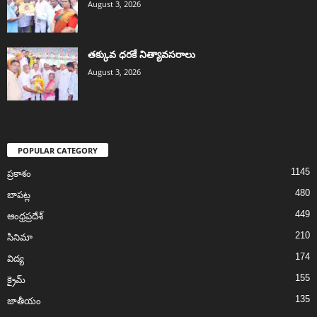
August 3, 2026
తక్కువ ధరకే నిత్యావసరాలు
August 3, 2026
POPULAR CATEGORY
1145
ప్రకాశం
480
బాపట్ల
449
ఆంధ్రప్రదేశ్
210
సినిమా
174
విద్య
155
క్రైమ్
135
జాతీయం