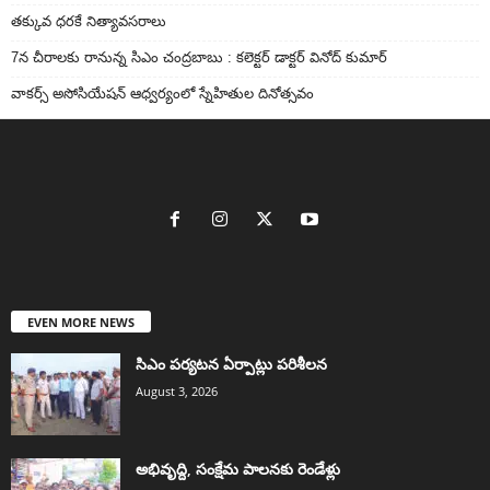
తక్కువ ధరకే నిత్యావసరాలు
7న చీరాలకు రానున్న సిఎం చంద్రబాబు : కలెక్టర్ డాక్టర్ వినోద్ కుమార్
వాకర్స్‌ అసోసియేషన్‌ ఆధ్వర్యంలో స్నేహితుల దినోత్సవం
EVEN MORE NEWS
సిఎం పర్యటన ఏర్పాట్లు పరిశీలన
August 3, 2026
అభివృద్ది, సంక్షేమ పాలనకు రెండేళ్లు