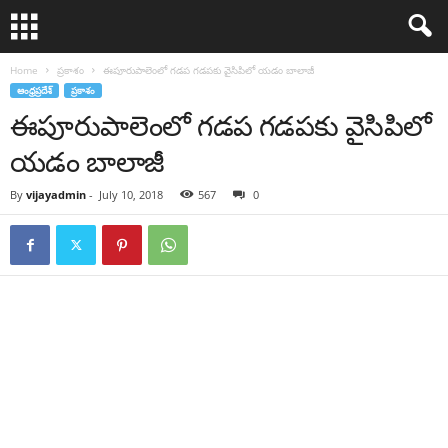
Home
ప్రకాశం
ఈపూరుపాలెంలో గ‌డ‌ప గ‌డ‌ప‌కు వైసిపిలో య‌డం బాలాజీ
ఆంధ్రప్రదేశ్
ప్రకాశం
ఈపూరుపాలెంలో గ‌డ‌ప గ‌డ‌ప‌కు వైసిపిలో
య‌డం బాలాజీ
By
vijayadmin
-
July 10, 2018
567
0