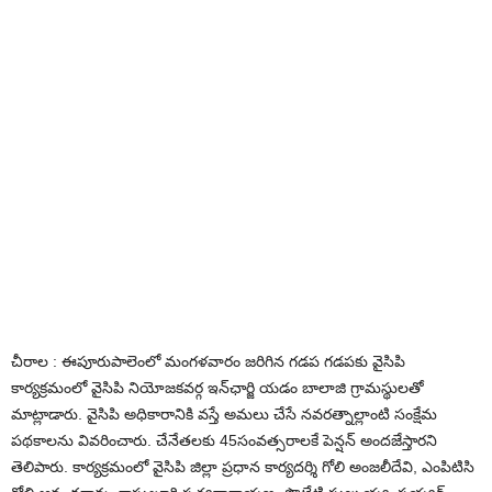
చీరాల : ఈపూరుపాలెంలో మంగ‌ళ‌వారం జ‌రిగిన గ‌డ‌ప గ‌డ‌ప‌కు వైసిపి
కార్యక్ర‌మంలో వైసిపి నియోజ‌క‌వ‌ర్గ ఇన్‌ఛార్జి య‌డం బాలాజి గ్రామ‌స్థుల‌తో
మాట్లాడారు. వైసిపి అధికారానికి వ‌స్తే అమ‌లు చేసే న‌వ‌ర‌త్నాల్లాంటి సంక్షేమ
ప‌థ‌కాల‌ను వివ‌రించారు. చేనేత‌ల‌కు 45సంవ‌త్స‌రాల‌కే పెన్ష‌న్ అంద‌జేస్తార‌ని
తెలిపారు. కార్య‌క్ర‌మంలో వైసిపి జిల్లా ప్ర‌ధాన కార్య‌ద‌ర్శి గోలి అంజ‌లీదేవి, ఎంపిటిసి