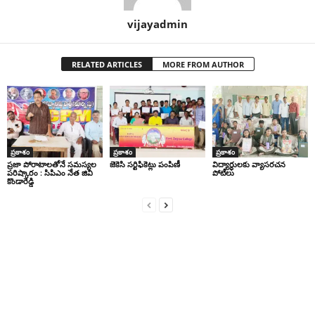
vijayadmin
RELATED ARTICLES
MORE FROM AUTHOR
ప్రకాశం
ప్రకాశం
ప్రకాశం
ప్రజా పోరాటాలతోనే సమస్యల
జెకెసి సర్టిఫికెట్లు పంపిణీ
విద్యార్ధులకు వ్యాసరచన
పరిష్కారం : సిపిఎం నేత జివి
పోటీలు
కొండారెడ్డి