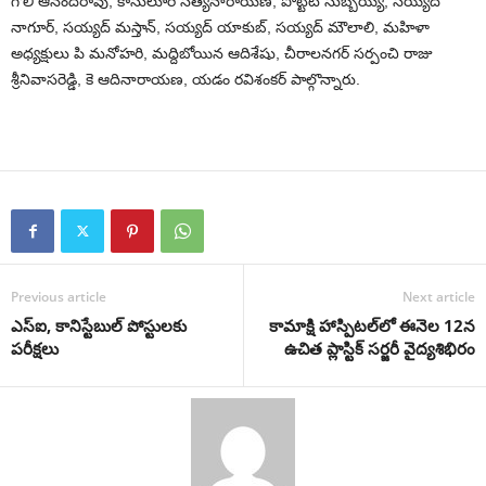
గోలి ఆనంద‌రావు, కాసులూరి స‌త్య‌నారాయ‌ణ‌, పొట్టేటి సుబ్బ‌య్య‌, స‌య్య‌ద్
నాగూర్‌, స‌య్య‌ద్ మ‌స్తాన్‌, స‌య్య‌ద్ యాకుబ్‌, స‌య్య‌ద్ మౌలాలి, మ‌హిళా
అధ్య‌క్షులు పి మ‌నోహ‌రి, మ‌ద్దిబోయిన ఆదిశేషు, చీరాల‌న‌గ‌ర్ స‌ర్పంచి రాజు
శ్రీ‌నివాస‌రెడ్డి, కె ఆదినారాయ‌ణ‌, య‌డం ర‌విశంక‌ర్ పాల్గొన్నారు.
Previous article
Next article
ఎస్ఐ, కానిస్టేబుల్ పోస్టులకు
కామాక్షి హాస్పిట‌ల్‌లో ఈనెల 12న
పరీక్షలు
ఉచిత ప్లాస్టిక్ స‌ర్జ‌రీ వైద్య‌శిభిరం