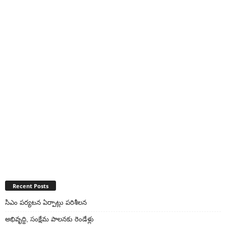
Recent Posts
సిఎం పర్యటన ఏర్పాట్లు పరిశీలన
అభివృద్ది, సంక్షేమ పాలనకు రెండేళ్లు