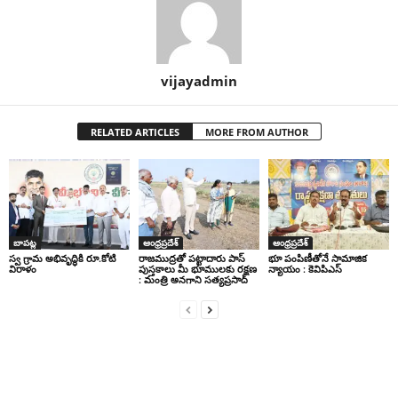
vijayadmin
RELATED ARTICLES
MORE FROM AUTHOR
బాపట్ల
ఆంధ్రప్రదేశ్
ఆంధ్రప్రదేశ్
స్వ గ్రామ అభివృద్ధికి రూ.కోటి
రాజముద్రతో పట్టాదారు పాస్
భూ పంపిణీతోనే సామాజిక
విరాళం
పుస్తకాలు మీ భూములకు రక్షణ
న్యాయం : కెవిపిఎస్
: మంత్రి అనగాని సత్యప్రసాద్