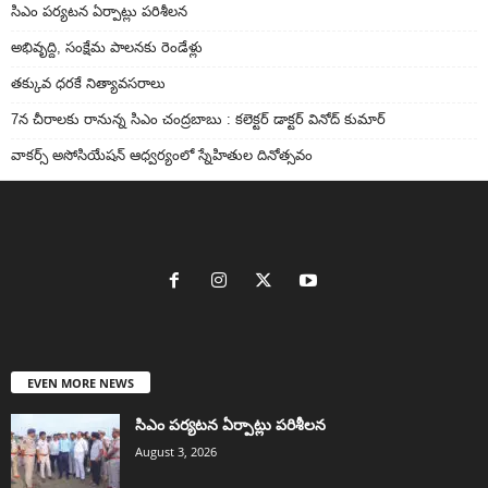
సిఎం పర్యటన ఏర్పాట్లు పరిశీలన
అభివృద్ది, సంక్షేమ పాలనకు రెండేళ్లు
తక్కువ ధరకే నిత్యావసరాలు
7న చీరాలకు రానున్న సిఎం చంద్రబాబు : కలెక్టర్ డాక్టర్ వినోద్ కుమార్
వాకర్స్‌ అసోసియేషన్‌ ఆధ్వర్యంలో స్నేహితుల దినోత్సవం
EVEN MORE NEWS
సిఎం పర్యటన ఏర్పాట్లు పరిశీలన
August 3, 2026