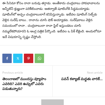
ఈ సినిమా కోసం రానా బరువు తగ్గాడు. అంతేకాదు చంద్రబాబు హావభావాలను
అన్నీటినీ క్షుణ్ణంగా పరిశీలించాడు. ఆత‌ర్వాతే షూటింగ్‌కి సిద్ధమయ్యాడు.
షూటింగ్‌లో అచ్చం చంద్రబాబులాగే కనిపిస్తున్నాడు. ఇటీవల షూటింగ్‌ సెట్స్‌కు
వెళ్లిన సురేష్ బాబు.. రానాను చూసి షాక్ అయ్యాడ‌ట‌. సురేష్‌బాబు వెళ్లిన
స‌మ‌యంలో రానా.. చంద్రబాబులా రానా స్టిల్ ఇస్తుండ‌టం చూసి
నమ్మలేకపోయారని ఓ ఆంగ్ల పత్రిక పేర్కొంది. ఇటీవల ఒ పిక్ లీకైంది. అందులోనూ
ఇదే విషయాన్ని స్పష్టం చేస్తోంది.
Previous article
Next article
తెలంగాణ‌లో ముంద‌స్తు వ్యూహం
పవన్ కళ్యాణ్ మద్దతు వారికే…
ఎవ‌రిది? ఎవ‌రి ఉచ్చులో ఎవ‌రు
పడుతున్నారు?