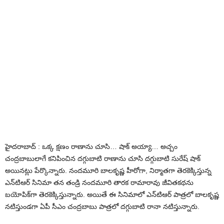
హైద‌రాబాద్ : ఒక్క క్ష‌ణం రాణాను చూసి… షాక్ అయ్యా… అచ్చం
చంద్ర‌బాబులాగే క‌నిపించిన ద‌గ్గుబాటి రాణాను చూసి ద‌గ్గుబాటి సురేష్ షాక్
అయిన‌ట్లు పేర్కొన్నారు. నందమూరి బాలకృష్ణ హీరోగా, నిర్మాతగా తెరకెక్కిస్తున్న
ఎన్‌టిఆర్‌ సినిమా తన తండ్రి నందమూరి తారక రామారావు జీవితకథను
బయోపిక్‌గా తెరకెక్కిస్తున్నారు. అయితే ఈ సినిమాలో ఎన్‌టిఆర్ పాత్ర‌లో బాల‌కృష్ణ
న‌టిస్తుండ‌గా ఏపీ సీఎం చంద్రబాబు పాత్రలో ద‌గ్గుబాటి రానా నటిస్తున్నారు.