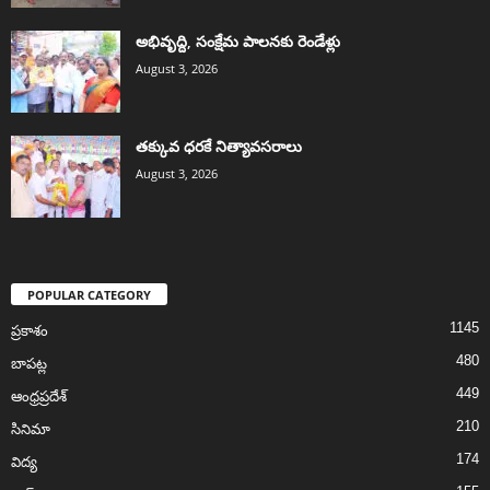
అభివృద్ది, సంక్షేమ పాలనకు రెండేళ్లు
August 3, 2026
తక్కువ ధరకే నిత్యావసరాలు
August 3, 2026
POPULAR CATEGORY
1145
ప్రకాశం
480
బాపట్ల
449
ఆంధ్రప్రదేశ్
210
సినిమా
174
విద్య