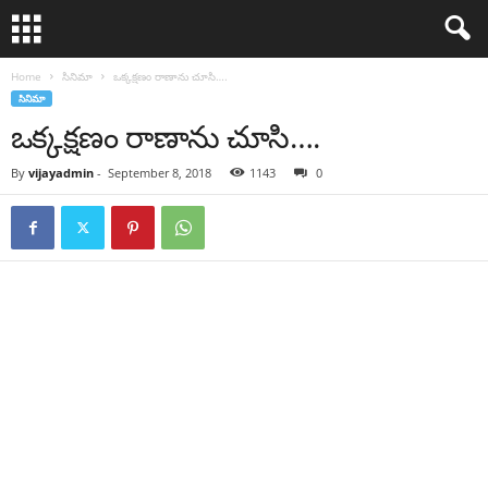
Home
సినిమా
ఒక్క‌క్ష‌ణం రాణాను చూసి….
సినిమా
ఒక్క‌క్ష‌ణం రాణాను చూసి….
By
vijayadmin
-
September 8, 2018
1143
0