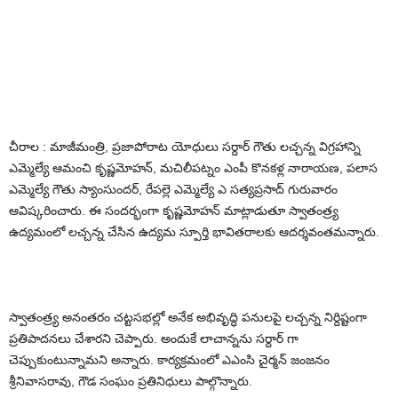
చీరాల : మాజీమంత్రి, ప్రజాపోరాట యోధులు సర్దార్ గౌతు లచ్చన్న విగ్రహాన్ని
ఎమ్మెల్యే ఆమంచి కృష్ణమోహన్, మచిలీపట్నం ఎంపీ కొనకళ్ల నారాయణ, పలాస
ఎమ్మెల్యే గౌతు స్యాంసుందర్, రేపల్లె ఎమ్మెల్యే ఎ సత్యప్రసాద్ గురువారం
ఆవిష్కరించారు. ఈ సందర్భంగా కృష్ణమోహన్ మాట్లాడుతూ స్వాతంత్ర్య
ఉద్యమంలో లచ్చన్న చేసిన ఉద్యమ స్పూర్తి భావితరాలకు ఆదర్శవంతమన్నారు.
స్వాతంత్ర్య అనంతరం చట్టసభల్లో అనేక అభివృద్ధి పనులపై లచ్చన్న నిర్దిష్టంగా
ప్రతిపాదనలు చేశారని చెప్పారు. అందుకే లాచాన్నను సర్దార్ గా
చెప్పుకుంటున్నామని అన్నారు. కార్యక్రమంలో ఎఎంసి చైర్మన్ జంజనం
శ్రీనివాసరావు, గౌడ సంఘం ప్రతినిధులు పాల్గొన్నారు.