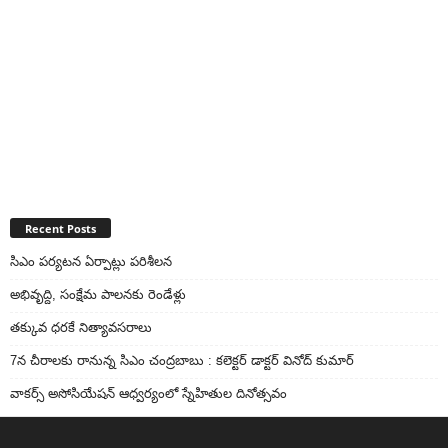
Recent Posts
సిఎం పర్యటన ఏర్పాట్లు పరిశీలన
అభివృద్ది, సంక్షేమ పాలనకు రెండేళ్లు
తక్కువ ధరకే నిత్యావసరాలు
7న చీరాలకు రానున్న సిఎం చంద్రబాబు : కలెక్టర్ డాక్టర్ వినోద్ కుమార్
వాకర్స్‌ అసోసియేషన్‌ ఆధ్వర్యంలో స్నేహితుల దినోత్సవం