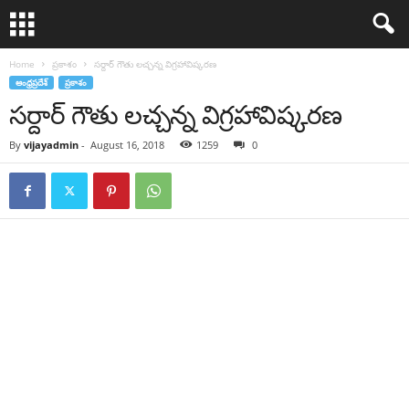
Home
ప్రకాశం
సర్దార్ గౌతు లచ్చన్న విగ్రహావిష్కరణ
ఆంధ్రప్రదేశ్
ప్రకాశం
సర్దార్ గౌతు లచ్చన్న విగ్రహావిష్కరణ
By
vijayadmin
-
August 16, 2018
1259
0