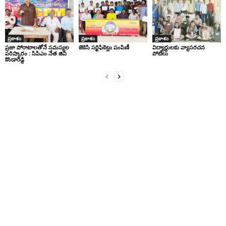
ప్రకాశం
ప్రకాశం
ప్రకాశం
ప్రజా పోరాటాలతోనే సమస్యల
జెకెసి సర్టిఫికెట్లు పంపిణీ
విద్యార్ధులకు వ్యాసరచన
పరిష్కారం : సిపిఎం నేత జివి
పోటీలు
కొండారెడ్డి