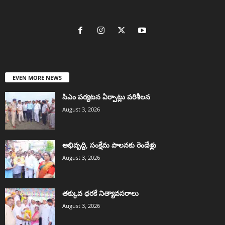
EVEN MORE NEWS
సిఎం పర్యటన ఏర్పాట్లు పరిశీలన
August 3, 2026
అభివృద్ది, సంక్షేమ పాలనకు రెండేళ్లు
August 3, 2026
తక్కువ ధరకే నిత్యావసరాలు
August 3, 2026