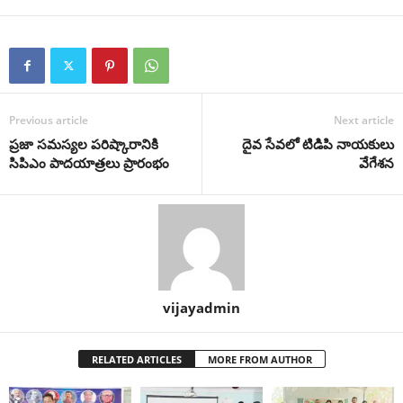
Previous article
Next article
ప్రజా సమస్యల పరిష్కారానికి
దైవ సేవలో టిడిపి నాయకులు
సిపిఎం పాదయాత్రలు ప్రారంభం
వేగేశన
vijayadmin
RELATED ARTICLES
MORE FROM AUTHOR