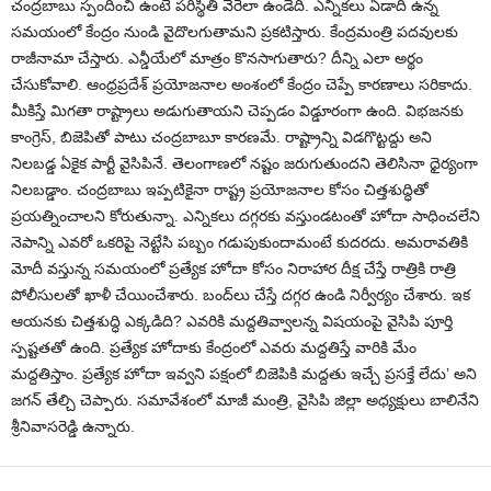
చంద్రబాబు స్పందించి ఉంటే పరిస్థితి వేరేలా ఉండేది. ఎన్నికలు ఏడాది ఉన్న
సమయంలో కేంద్రం నుండి వైదొలగుతామని ప్రకటిస్తారు. కేంద్రమంత్రి పదవులకు
రాజీనామా చేస్తారు. ఎన్డీయేలో మాత్రం కొనసాగుతారు? దీన్ని ఎలా అర్థం
చేసుకోవాలి. ఆంధ్రప్రదేశ్‌ ప్రయోజనాల అంశంలో కేంద్రం చెప్పే కారణాలు సరికాదు.
మీకిస్తే మిగతా రాష్ట్రాలు అడుగుతాయని చెప్పడం విడ్డూరంగా ఉంది. విభజనకు
కాంగ్రెస్‌, బిజెపితో పాటు చంద్రబాబూ కారణమే. రాష్ట్రాన్ని విడగొట్టద్దు అని
నిలబడ్డ ఏకైక పార్టీ వైసిపినే. తెలంగాణలో నష్టం జరుగుతుందని తెలిసినా ధైర్యంగా
నిలబడ్డాం. చంద్రబాబు ఇప్పటికైనా రాష్ట్ర ప్రయోజనాల కోసం చిత్తశుద్ధితో
ప్రయత్నించాలని కోరుతున్నా. ఎన్నికలు దగ్గరకు వస్తుండటంతో హోదా సాధించ‌లేని
నెపాన్ని ఎవరో ఒకరిపై నెట్టేసి పబ్బం గడుపుకుందామంటే కుదరదు. అమరావతికి
మోదీ వస్తున్న సమయంలో ప్రత్యేక హోదా కోసం నిరాహార దీక్ష చేస్తే రాత్రికి రాత్రి
పోలీసులతో ఖాళీ చేయించేశారు. బంద్‌లు చేస్తే దగ్గర ఉండి నిర్వీర్యం చేశారు. ఇక
ఆయనకు చిత్తశుద్ధి ఎక్కడిది? ఎవరికి మద్దతివ్వాలన్న విషయంపై వైసిపి పూర్తి
స్పష్టతతో ఉంది. ప్రత్యేక హోదాకు కేంద్రంలో ఎవ‌రు మద్దతిస్తే వారికి మేం
మద్దతిస్తాం. ప్రత్యేక హోదా ఇవ్వని పక్షంలో బిజెపికి మద్దతు ఇచ్చే ప్రసక్తే లేదు’ అని
జగన్‌ తేల్చి చెప్పారు. స‌మావేశంలో మాజీ మంత్రి, వైసిపి జిల్లా అధ్య‌క్షులు బాలినేని
శ్రీ‌నివాస‌రెడ్డి ఉన్నారు.