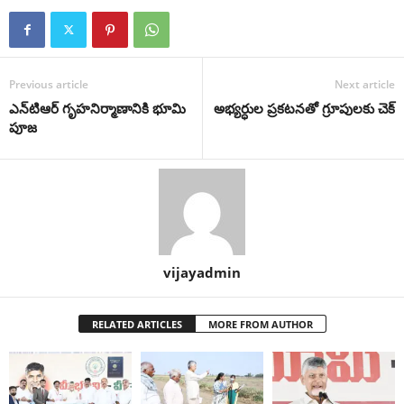
Previous article
Next article
ఎన్‌టిఆర్ గృహ‌నిర్మాణానికి భూమి
అభ్య‌ర్ధుల ప్ర‌క‌ట‌న‌తో గ్రూపుల‌కు చెక్‌
పూజ‌
vijayadmin
RELATED ARTICLES
MORE FROM AUTHOR