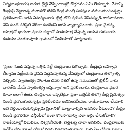
నిన్న(బుధ‌వారం) అరుణ్‌ జైట్లీ చెప్పిందాంట్లో కొత్తదనం ఏమీ లేదన్నారు. నెపాన్ని
కేంద్రంపై నెట్టాలన్న దురాశతో టిడిపి కేంద్ర మంత్రి పదవులు వదులుకుంటున్నట్లు
ప్రకటించారని జ‌గ‌న్‌ విమర్శించారు. జైట్లీ తొలి ప్రకటన చేసినప్పుడే రాజీనామాలు
చేసి ఉంటే పరిస్థితి వేరేలా ఉండేదని జగన్‌ వ్యాఖ్యానించారు. ప్రజా చైతన్య
యాత్రలో భాగంగా ప్రకాశం జిల్లాలో పాదయాత్ర చేస్తున్న ఆయన గురువారం
ఉదయం సంతరావూరు గ్రామంలో మీడియాతో మాట్లాడారు.
‘ప్రజల నుండి వస్తున్న ఒత్తిడి వల్లే చంద్రబాబు దిగొచ్చారు. కేంద్రంపై అవిశ్వాస
తీర్మానం పెట్టేందుకు వైసిపి సిద్ధమవుతున్న నేపథ్యంలో చంద్రబాబు తలొగ్గాల్సి
వచ్చింది. స్వాతంత్య్ర పోరాటం చివరి దశలో ఉన్న సమయంలో బ్రిటీష్‌ వారు
భారత్‌కు మేమే స్వాతంత్య్ర ఇస్తున్నాం’ అని ప్రకటించారు. చంద్రబాబు వైఖరి
కూడా అలాగే ఉంది. చంద్రబాబు ఇప్పటికైనా ప్రజా ఒత్తిడికి తలొగ్గి కేంద్ర ప్రభుత్వం
నుండి వైదొలుగుతున్నట్లు ప్రకటించడం అభినందనీయం. రాజీనామాలు చేయాలి
అని నిర్ణయించుకున్నప్పుడు ప్రధానితో మాట్లాడాల్సిన అవసరం ఏముంది? కేంద్రం
నుండి వైదొలిగినా ఎన్డీయేలో ఇంకా కొనసాగడాన్ని ఎలా అర్థం చేసుకోవాలి?
రాజకీయాల్లో విలువలు, విశ్వసనీయత, చిత్తశుద్ధి చాలా అవసరం. చంద్రబాబుకు
ఇవేమీ లేవు కాబట్టే రోజుకో మాట మాట్లాడుతున్నారు. మన ఏం చేసినా ప్రజలు