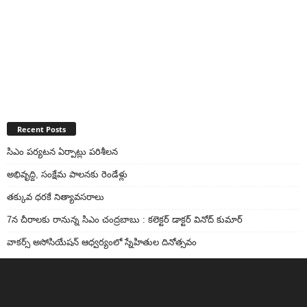
Recent Posts
సిఎం పర్యటన ఏర్పాట్లు పరిశీలన
అభివృద్ది, సంక్షేమ పాలనకు రెండేళ్లు
తక్కువ ధరకే నిత్యావసరాలు
7న చీరాలకు రానున్న సిఎం చంద్రబాబు : కలెక్టర్ డాక్టర్ వినోద్ కుమార్
వాకర్స్‌ అసోసియేషన్‌ ఆధ్వర్యంలో స్నేహితుల దినోత్సవం