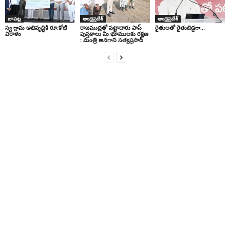
బాపట్ల
ఆంధ్రప్రదేశ్
ఆంధ్రప్రదేశ్
స్వ గ్రామ అభివృద్ధికి రూ.కోటి
రాజముద్రతో పట్టాదారు పాస్
రైతులతో రైతుబిడ్డగా…
విరాళం
పుస్తకాలు మీ భూములకు రక్షణ
: మంత్రి అనగాని సత్యప్రసాద్