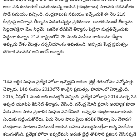
అలా పడి ఉంటారులే అనుకుంటున్న ఆయన (చంద్ర‌బాబు) పాలనకు చరమగీతం
పాడే సమయం వచ్చింది. చంద్రబాబుకు సమయం ఇచ్చేందుకే ఈ నెల 21న
కేంద్రంపై అవిశ్వాస తీర్మానం పెడుతున్నట్లు ప్రకటించాం. అంతకుముందే తీర్మానం
పెట్టడానికైనా మేం సిద్ధమే. ఒకవేళ టిడిపినే తీర్మానం పెట్టినా మద్దతిచ్చేందుకు
సిద్ధంగా ఉన్నాం. 21న రాష్ట్రంలోని 25 మంది ఎంపీలు రాజీనామా చేద్దాం.
అప్పుడు దేశం మొత్తం చర్చనీయాంశం అవుతుంది. అప్పుడు కేంద్ర ప్రభుత్వం
దిగిరాక మానదు’ అని జగన్‌ అన్నారు.
‘14వ ఆర్థిక సంఘం ప్రత్యేక హోదా ఇవ్వొద్దని అరుణ జైట్లీ గతంలోనూ ఎన్నోసార్లు
చెప్పారు. 14వ సంఘం 2013లోనే కాంగ్రెస్‌ ప్రభుత్వం హయాంలో ఏర్పాటైంది.
2015, ఏప్రిల్‌ 1 నుండి అది అమల్లోకి వచ్చింది. ప్రత్యేక హోదాపై 2014 మార్చి 2న
అప్పటి యూపీఏ కేబినెట్‌ తీర్మానం చేసింది. నరేంద్ర మోదీ ప్రధాని అయ్యాక కూడా
ఏడు నెలల పాటు ప్రణాళిక సంఘం పనిచేసింది. అప్పుడు చంద్రబాబునాయుడు
ఎందుకు పట్టించుకోలేదు. ఏడు నెలల పాటు ఫైలు కదలిక లేకున్నా ఏం చేశారు?
చంద్రబాబు మాటలు వింటుంటే ఆయన అసలు ముఖ్యమంత్రేనా అన్న సందేహం
కలుగుతోంది. ప్రత్యేక హోదా ఇవ్వలేమని అరుణ్‌ జైట్లీ తొలిసారి ప్రకటన చేసినప్పడే