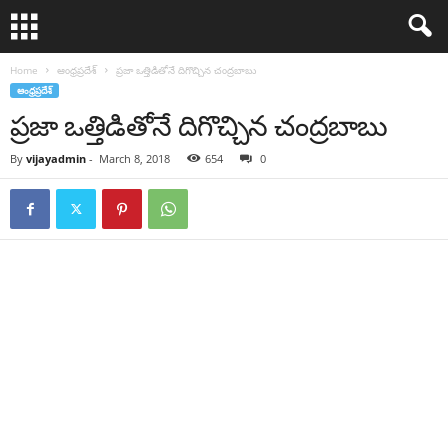
Home
ఆంధ్రప్రదేశ్
ప్ర‌జా ఒత్తిడితోనే దిగొచ్చిన‌ చంద్ర‌బాబు
ఆంధ్రప్రదేశ్
ప్ర‌జా ఒత్తిడితోనే దిగొచ్చిన‌ చంద్ర‌బాబు
By
vijayadmin
-
March 8, 2018
654
0