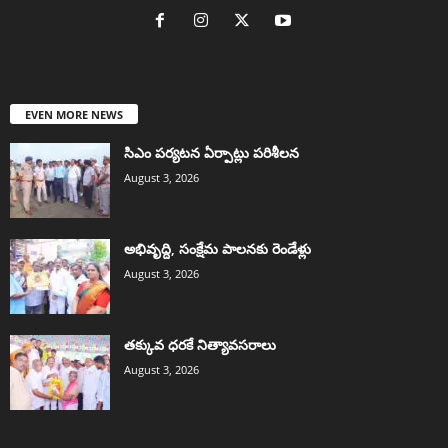
EVEN MORE NEWS
సిఎం పర్యటన ఏర్పాట్లు పరిశీలన
August 3, 2026
అభివృద్ది, సంక్షేమ పాలనకు రెండేళ్లు
August 3, 2026
తక్కువ ధరకే నిత్యావసరాలు
August 3, 2026