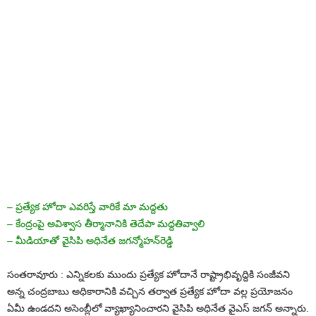
– ప్ర‌త్యేక హోదా ఎవ‌రిస్తే వారికే మా మ‌ద్ద‌తు
– కేంద్రంపై అవిశ్వాస తీర్మానానికి తెదేపా మ‌ద్ద‌తివ్వాలి
– మీడియాతో వైసిపి అధినేత జ‌గ‌న్మోహ‌న్‌రెడ్డి
సంతరావూరు : ఎన్నికలకు ముందు ప్రత్యేక హోదానే రాష్ట్రాభివృద్దికి సంజీవని
అన్న చంద్రబాబు అధికారానికి వ‌చ్చిన తర్వాత ప్రత్యేక హోదా వల్ల ప్రయోజనం
ఏమీ ఉండదని అసెంబ్లీలో వ్యాఖ్యానించారని వైసిపి అధినేత వైఎస్‌ జగన్‌ అన్నారు.